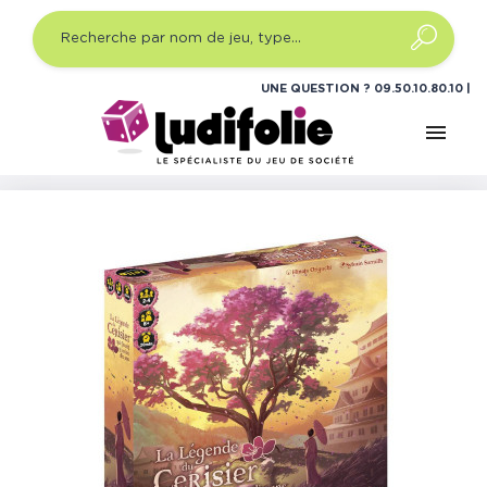
UNE QUESTION ?
09.50.10.80.10
menu
Accueil
Jeux de société
Jeux de société famille
La
Légende du Cerisier