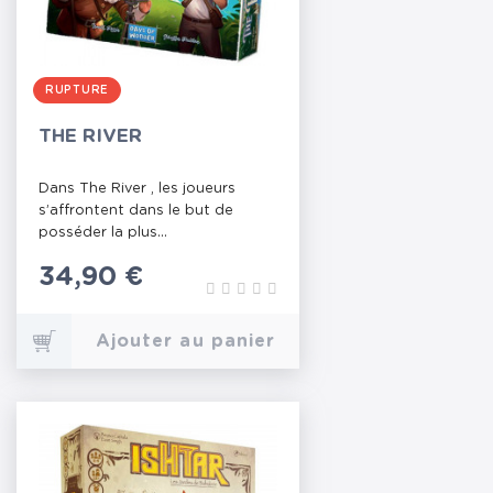
RUPTURE
THE RIVER
Dans The River , les joueurs
s’affrontent dans le but de
posséder la plus...
Prix
34,90 €
Ajouter au panier