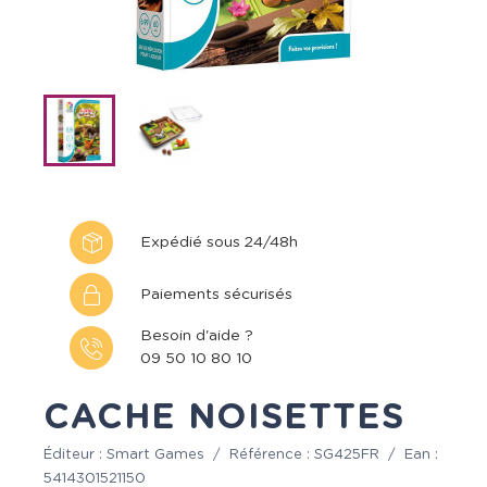
Expédié sous 24/48h
Paiements sécurisés
Besoin d'aide ?
09 50 10 80 10
CACHE NOISETTES
Éditeur :
Smart Games
/
Référence :
SG425FR
/
Ean :
5414301521150