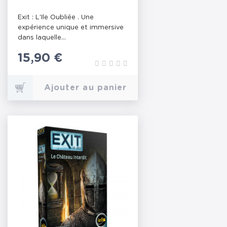
Exit : L'Ile Oubliée . Une
expérience unique et immersive
dans laquelle...
Prix
15,90 €
Ajouter au panier