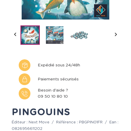


Expédié sous 24/48h
Paiements sécurisés
Besoin d'aide ?
09 50 10 80 10
PINGOUINS
Éditeur :
Next Move
/
Référence :
PBGPIN01FR
/
Ean :
0826956611202