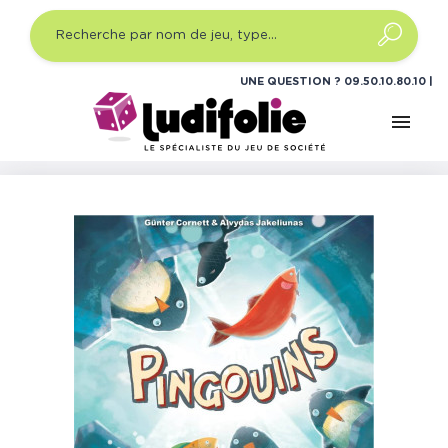
UNE QUESTION ?
09.50.10.80.10
menu
Accueil
Jeux de société
Jeux de société famille
Pingouins