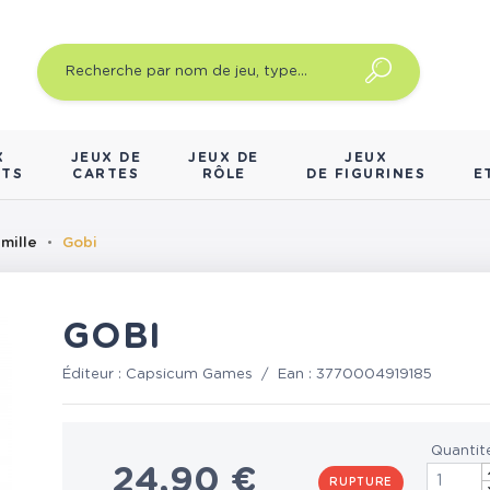
X
JEUX DE
JEUX DE
JEUX
NTS
CARTES
RÔLE
DE FIGURINES
E
mille
Gobi
GOBI
Éditeur :
Capsicum Games
/
Ean :
3770004919185
Quantit
24,90 €
RUPTURE