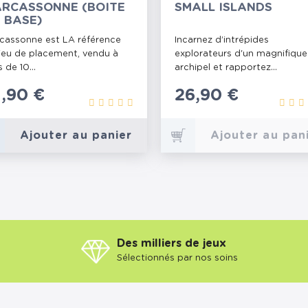
RCASSONNE (BOITE
SMALL ISLANDS
 BASE)
cassonne est LA référence
Incarnez d’intrépides
jeu de placement, vendu à
explorateurs d'un magnifique
s de 10...
archipel et rapportez...
rix
1,90 €
Prix
26,90 €
Ajouter au panier
Ajouter au pan
Des milliers de jeux
Sélectionnés par nos soins