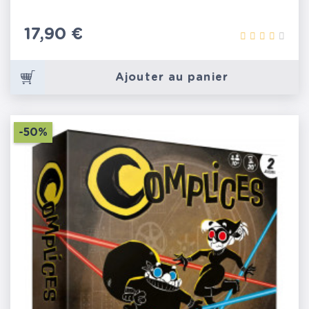
Prix
17,90 €
Ajouter au panier
-50%