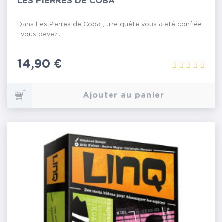
LES PIERRES DE COBA
Dans Les Pierres de Coba , une quête vous a été confiée
: vous devez...
Prix
14,90 €
Ajouter au panier