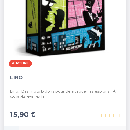
RUPTURE
LINQ
Linq. Des mots bidons pour démasquer les espions ! À
vous de trouver le...
Prix
15,90 €