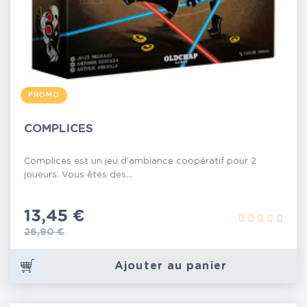
PROMO
COMPLICES
Complices est un jeu d'ambiance coopératif pour 2
joueurs. Vous êtes des...
Prix
13,45 €
Prix de base
26,90 €
Ajouter au panier