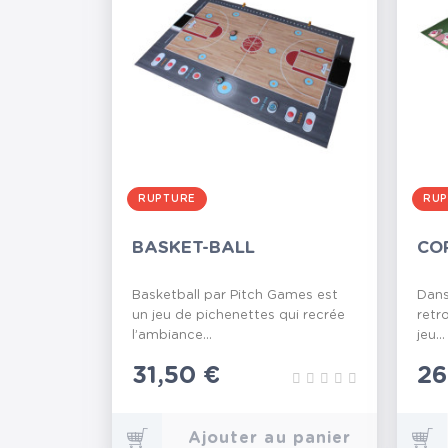
RUPTURE
RUP
BASKET-BALL
CO
Basketball par Pitch Games est
Dans
un jeu de pichenettes qui recrée
retr
l’ambiance...
jeu...
Prix
31,50 €
Pr
26
Ajouter au panier