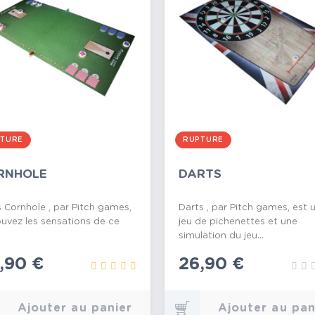
TURE
RUPTURE
RNHOLE
DARTS
 Cornhole , par Pitch games,
Darts , par Pitch games, est 
ouvez les sensations de ce
jeu de pichenettes et une
simulation du jeu...
ix
,90 €
Prix
26,90 €
Ajouter au panier
Ajouter au pan