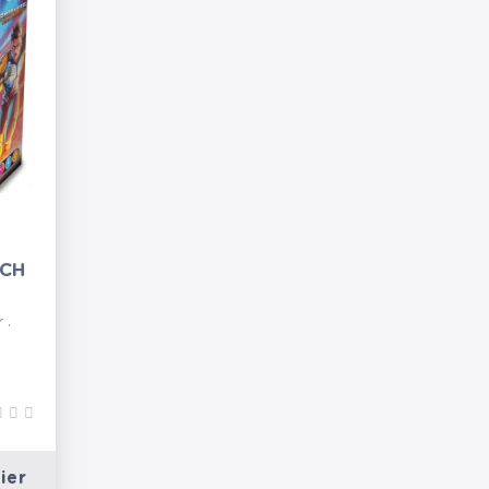
ACH
 .
ier