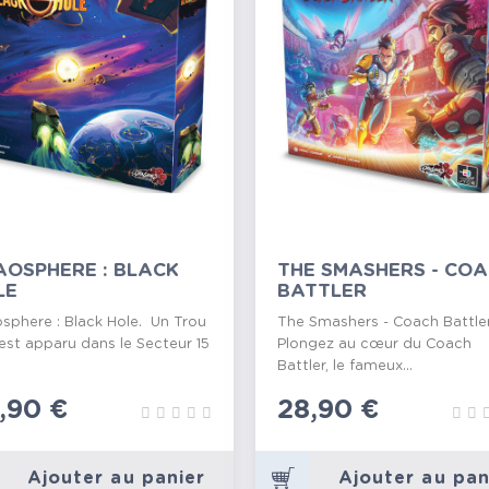
AOSPHERE : BLACK
THE SMASHERS - CO
LE
BATTLER
sphere : Black Hole. Un Trou
The Smashers - Coach Battler
 est apparu dans le Secteur 15
Plongez au cœur du Coach
.
Battler, le fameux...
ix
,90 €
Prix
28,90 €
Ajouter au panier
Ajouter au pan