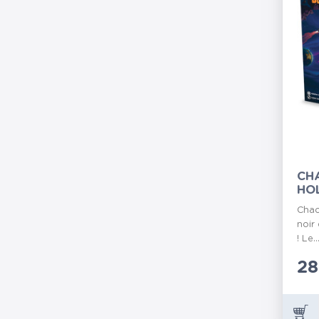
CH
HO
Chao
noir
! Le..
Pr
28