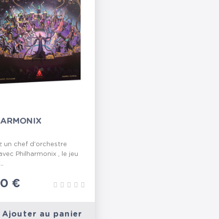
HARMONIX
z un chef d'orchestre
avec Philharmonix , le jeu
..
90 €
Ajouter au panier