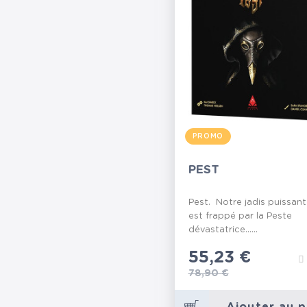
PROMO
PEST
Pest. Notre jadis puissan
est frappé par la Peste
dévastatrice......
Prix
55,23 €
Prix de base
78,90 €