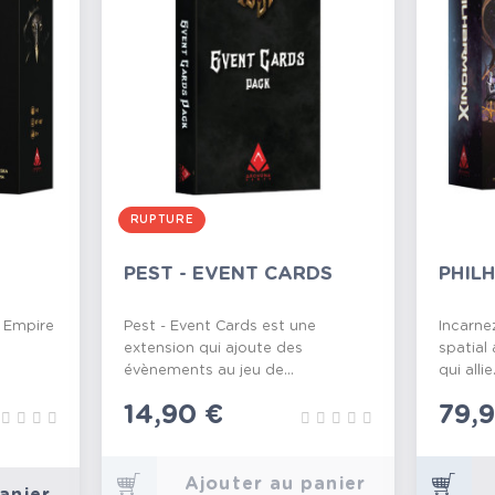
RUPTURE
PEST - EVENT CARDS
PHIL
t Empire
Pest - Event Cards est une
Incarne
extension qui ajoute des
spatial 
évènements au jeu de...
qui allie.
Prix
14,90 €
Prix
79,
Ajouter au panier