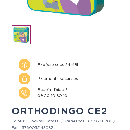
Expédié sous 24/48h
Paiements sécurisés
Besoin d'aide ?
09 50 10 80 10
ORTHODINGO CE2
Éditeur :
Cocktail Games
/
Référence :
CGORTH201
/
Ean :
3760052143083