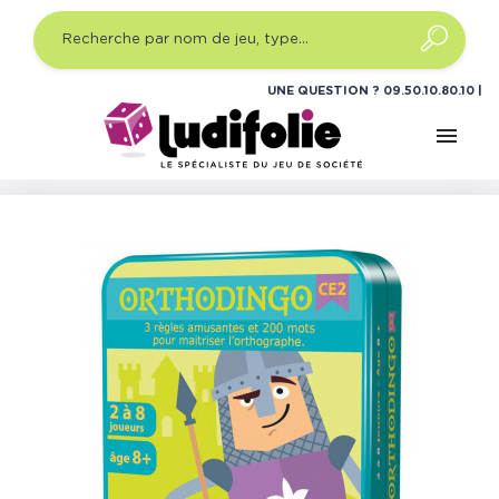
UNE QUESTION ?
09.50.10.80.10
menu
Accueil
Jeux enfants
Quel type ?
Jeux de société
éducatif
Orthodingo CE2