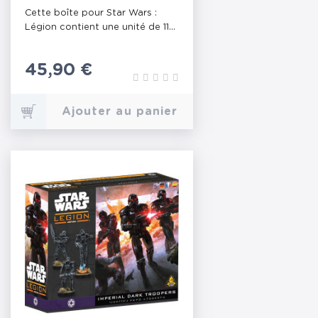
SHORETROOPERS
Cette boîte pour Star Wars :
Légion contient une unité de 11...
Prix
45,90 €
Ajouter au panier