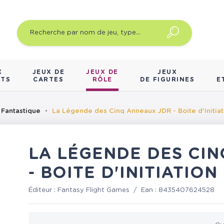
X
JEUX DE
JEUX DE
JEUX
NTS
CARTES
RÔLE
DE FIGURINES
E
 Fantastique
La Légende des Cinq Anneaux JDR - Boite d'Initiat
LA LÉGENDE DES CI
- BOITE D'INITIATION
Éditeur :
Fantasy Flight Games
/
Ean :
8435407624528