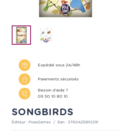
Expédié sous 24/48h
Paiements sécurisés
Besoin d'aide ?
09 50 10 80 10
SONGBIRDS
Éditeur :
PixieGames
/
Ean :
3760425810291