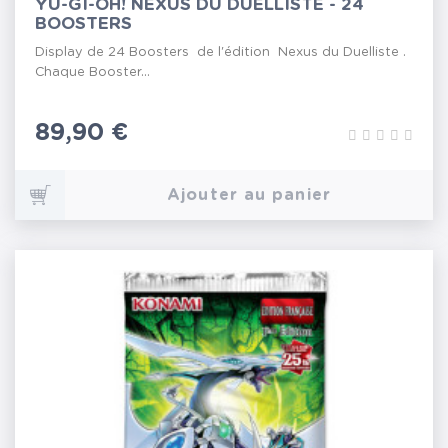
YU-GI-OH! NEXUS DU DUELLISTE - 24
BOOSTERS
Display de 24 Boosters de l'édition Nexus du Duelliste .
Chaque Booster...
Prix
89,90 €
Ajouter au panier