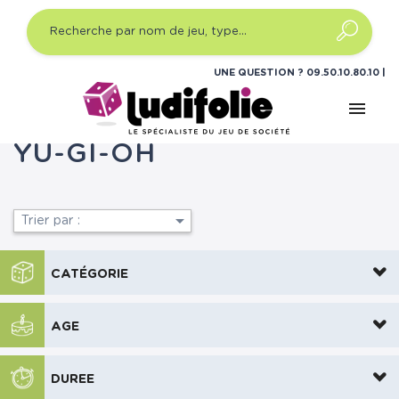
UNE QUESTION ?
09.50.10.80.10
menu
Accueil
Jeux de cartes
Yu-Gi-Oh
YU-GI-OH

Trier par :
CATÉGORIE
AGE
DUREE