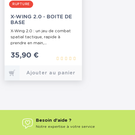
RUPTURE
X-WING 2.0 - BOITE DE
BASE
X-Wing 2.0 : un jeu de combat
spatial tactique, rapide à
prendre en main,...
Prix
35,90 €
Ajouter au panier
Besoin d'aide ?
Notre expertise à votre service