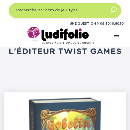
UNE QUESTION ?
09.50.10.80.10
menu
LISTE DES PRODUITS DE
L'ÉDITEUR TWIST GAMES