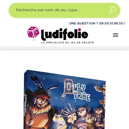
UNE QUESTION ?
09.50.10.80.10
menu
Accueil
Jeux de société
Jeux de cartes stratégie
Owly Tribe