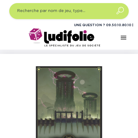
UNE QUESTION ?
09.50.10.80.10
menu
Accueil
Jeux de société
Jeux de plateau expert
Barrage