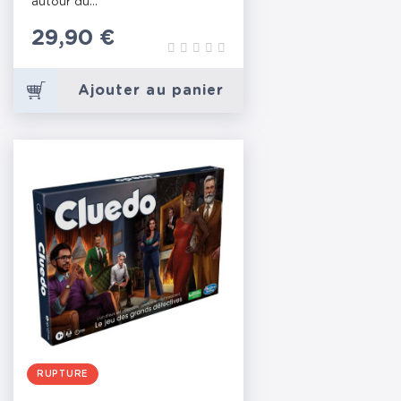
autour du...
Prix
29,90 €
Ajouter au panier
RUPTURE