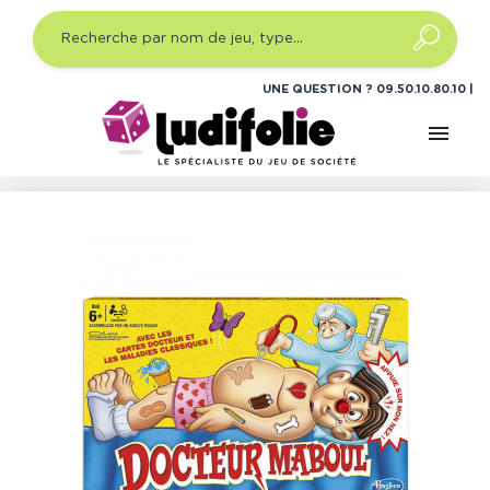
UNE QUESTION ?
09.50.10.80.10
menu
Accueil
Jeux de société
Jeux de société famille
Docteur Maboul