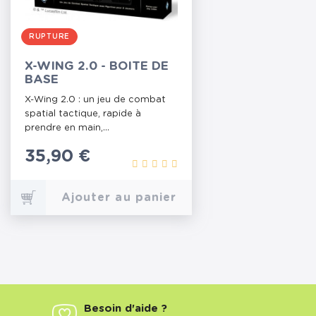
RUPTURE
X-WING 2.0 - BOITE DE
BASE
X-Wing 2.0 : un jeu de combat
spatial tactique, rapide à
prendre en main,...
Prix
35,90 €
Ajouter au panier
Besoin d'aide ?