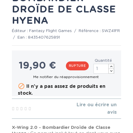
DROÏDE DE CLASSE
HYENA
Éditeur :
Fantasy Flight Games
/
Référence :
SWZ41FR
/
Ean :
8435407625891
Quantité
19,90 €
RUPTURE

Il n'y a pas assez de produits en
stock.
Lire ou écrire un
avis
X-Wing 2.0 - Bombardier Droïde de Classe