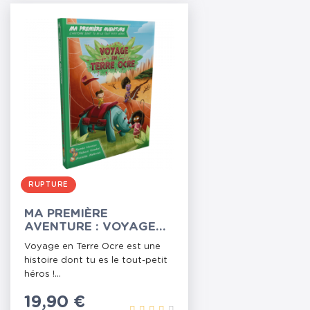
RUPTURE
MA PREMIÈRE
AVENTURE : VOYAGE
EN TERRE OCRE
Voyage en Terre Ocre est une
(VERSION LONGUE)
histoire dont tu es le tout-petit
héros !...
Prix
19,90 €