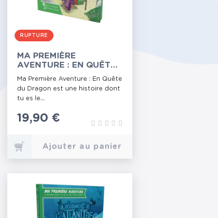
RUPTURE
MA PREMIÈRE
AVENTURE : EN QUÊTE
DU DRAGON (VERSION
Ma Première Aventure : En Quête
LONGUE)
du Dragon est une histoire dont
tu es le...
Prix
19,90 €
Ajouter au panier