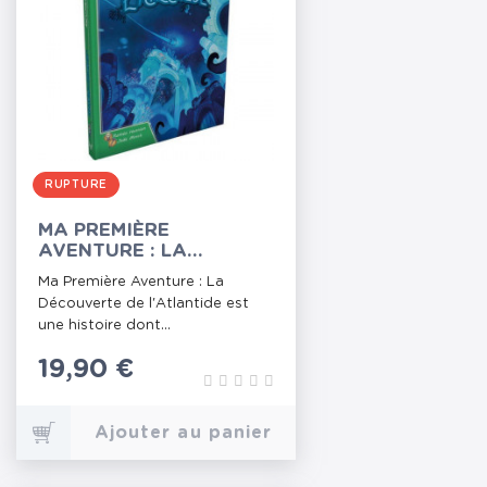
RUPTURE
MA PREMIÈRE
AVENTURE : LA
DÉCOUVERTE DE
Ma Première Aventure : La
L'ATLANTIDE (VERSION
Découverte de l'Atlantide est
LONGUE)
une histoire dont...
Prix
19,90 €
Ajouter au panier