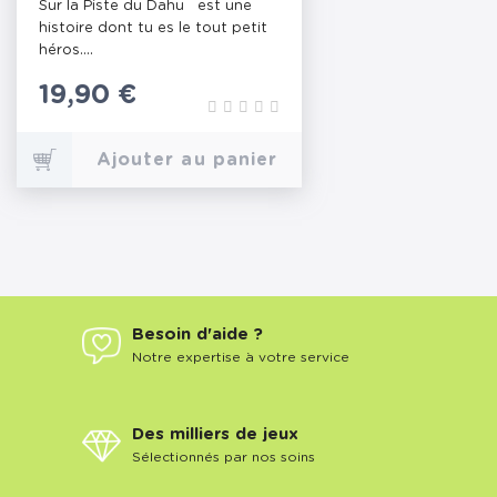
Sur la Piste du Dahu est une
(VERSION LONGUE)
histoire dont tu es le tout petit
héros....
Prix
19,90 €
Ajouter au panier
Besoin d'aide ?
Notre expertise à votre service
Des milliers de jeux
Sélectionnés par nos soins