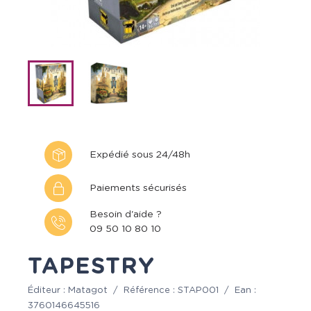
Expédié sous 24/48h
Paiements sécurisés
Besoin d'aide ?
09 50 10 80 10
TAPESTRY
Éditeur :
Matagot
/
Référence :
STAP001
/
Ean :
3760146645516