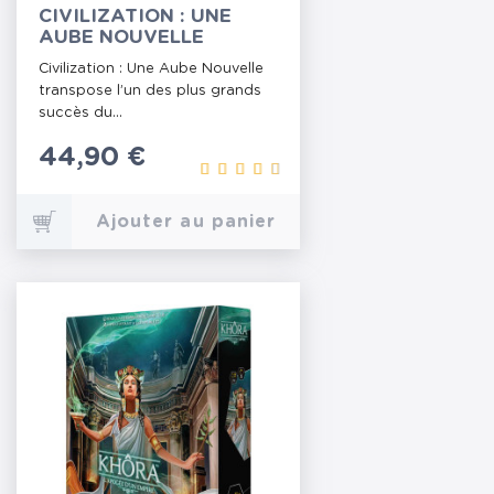
CIVILIZATION : UNE
AUBE NOUVELLE
Civilization : Une Aube Nouvelle
transpose l’un des plus grands
succès du...
Prix
44,90 €
Ajouter au panier