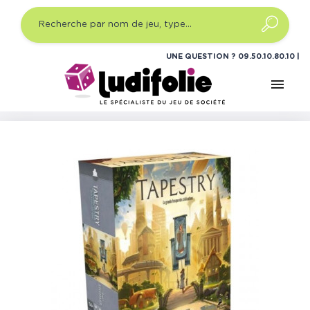
UNE QUESTION ?
09.50.10.80.10
menu
Accueil
Jeux de société
Jeux de plateau expert
Tapestry