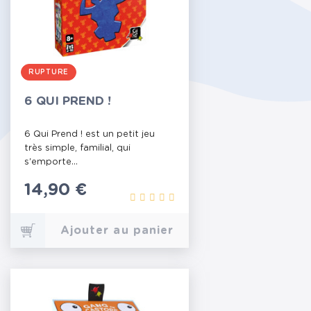
RUPTURE
6 QUI PREND !
6 Qui Prend ! est un petit jeu
très simple, familial, qui
s'emporte...
Prix
14,90 €
Ajouter au panier