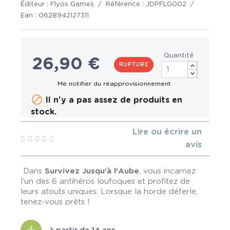
Éditeur :
Flyos Games
/
Référence :
JDPFLG002
/
Ean :
0628942127311
Quantité
26,90 €
RUPTURE

Il n'y a pas assez de produits en
stock.
Lire ou écrire un
avis
Dans
Survivez Jusqu'à l'Aube
, vous incarnez
l’un des 6 antihéros loufoques et profitez de
leurs atouts uniques. Lorsque la horde déferle,
tenez-vous prêts !