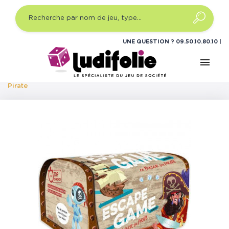
UNE QUESTION ?
09.50.10.80.10
menu
Accueil
Jeux d'ambiance
Quel type ?
Jeux de
société Escape Game
Escape Game Junior - Le Trésor du
Pirate