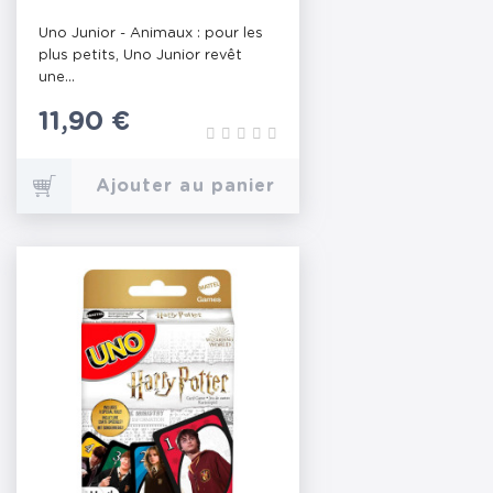
Uno Junior - Animaux : pour les
plus petits, Uno Junior revêt
une...
Prix
11,90 €
Ajouter au panier