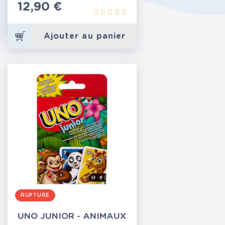
Prix
12,90 €
Ajouter au panier
RUPTURE
UNO JUNIOR - ANIMAUX