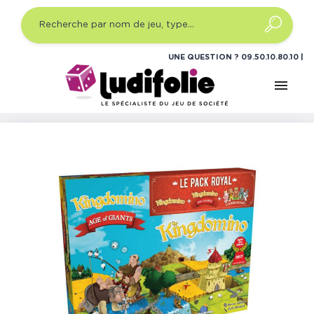
UNE QUESTION ?
09.50.10.80.10
menu
Accueil
Jeux de société
Jeux de société famille
Kingdomino - Pack Royal