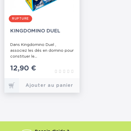
RUPTURE
KINGDOMINO DUEL
Dans Kingdomino Duel ,
associez les dés en domino pour
constituer le...
Prix
12,90 €
Ajouter au panier