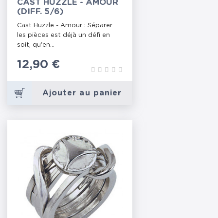
CAST HUZZLE - AMOUR
(DIFF. 5/6)
Cast Huzzle - Amour : Séparer
les pièces est déjà un défi en
soit, qu'en...
Prix
12,90 €
Ajouter au panier