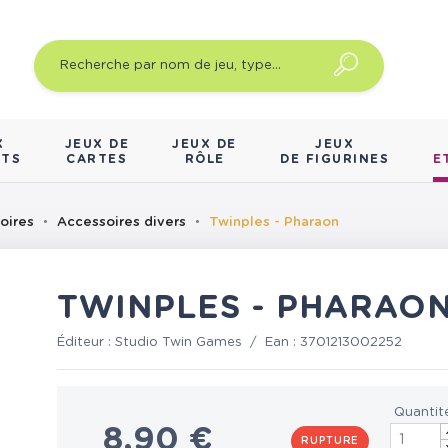
X
JEUX DE
JEUX DE
JEUX
NTS
CARTES
RÔLE
DE FIGURINES
E
oires
Accessoires divers
Twinples - Pharaon
TWINPLES - PHARAO
Éditeur :
Studio Twin Games
/
Ean :
3701213002252
Quantit
8,90 €
RUPTURE