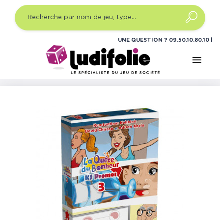
UNE QUESTION ?
09.50.10.80.10
menu
Accueil
Jeux de société
Jeux de plateau expert
La
Quête du Bonheur - Extension Deck KS3