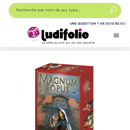
UNE QUESTION ?
09.50.10.80.10
menu
Accueil
Jeux de société
Jeux de société famille
Magnum Opus : Le Grand Oeuvre