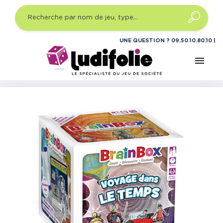
UNE QUESTION ?
09.50.10.80.10
menu
Accueil
Jeux enfants
Quel type ?
Jeux de société
éducatif
Brainbox - Voyage dans le Temps