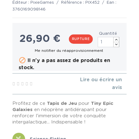
Éditeur :
PixieGames
/
Référence :
PIX452
/
Ean :
3760169098146
Quantité
26,90 €
RUPTURE

Il n'y a pas assez de produits en
stock.
Lire ou écrire un
avis
Profitez de ce
Tapis de Jeu
pour
Tiny Epic
Galaxies
en néoprène antidérapant pour
renforcer l'immersion de votre conquête
intergalactique... Indispensable !