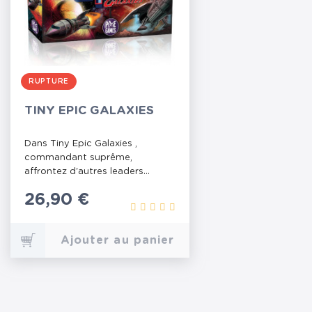
RUPTURE
TINY EPIC GALAXIES
Dans Tiny Epic Galaxies ,
commandant suprême,
affrontez d'autres leaders...
Prix
26,90 €
Ajouter au panier