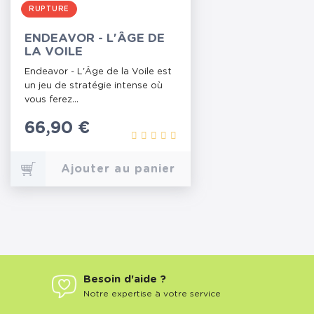
RUPTURE
ENDEAVOR - L'ÂGE DE
LA VOILE
Endeavor - L'Âge de la Voile est
un jeu de stratégie intense où
vous ferez...
Prix
66,90 €
Ajouter au panier
Besoin d'aide ?
Notre expertise à votre service