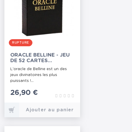
RUPTURE
ORACLE BELLINE - JEU
DE 52 CARTES
DIVINATOIRES
L'oracle de Belline est un des
jeux divinatoires les plus
puissants !...
Prix
26,90 €
Ajouter au panier