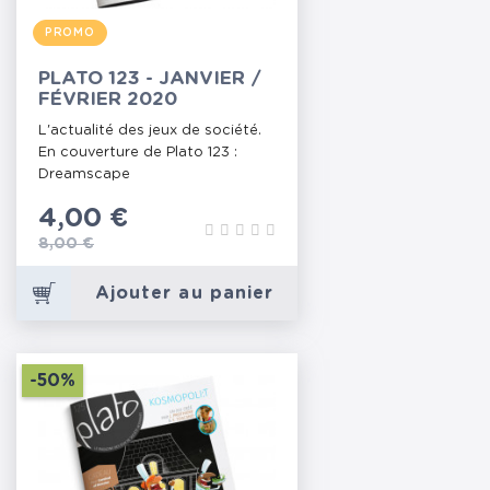
PROMO
PLATO 123 - JANVIER /
FÉVRIER 2020
L'actualité des jeux de société.
En couverture de Plato 123 :
Dreamscape
Prix
4,00 €
Prix de base
8,00 €
Ajouter au panier
-50%