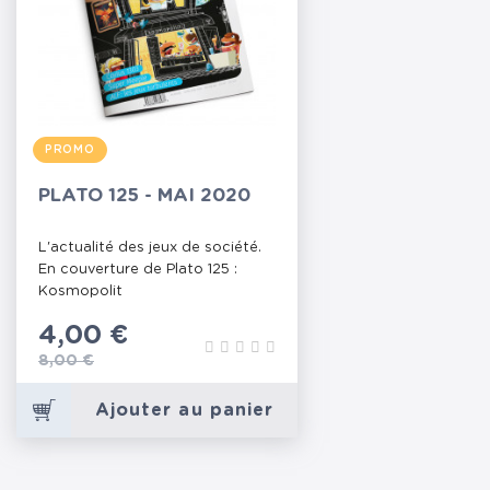
PROMO
PLATO 125 - MAI 2020
L'actualité des jeux de société.
En couverture de Plato 125 :
Kosmopolit
Prix
4,00 €
Prix de base
8,00 €
Ajouter au panier