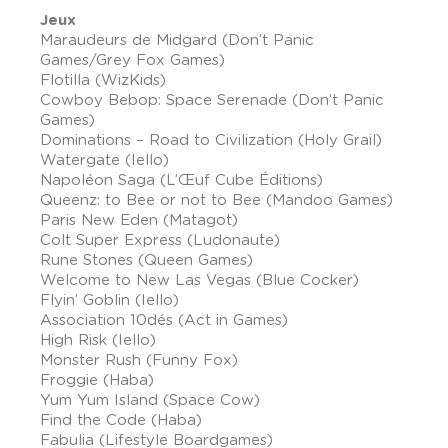
Jeux
Maraudeurs de Midgard (Don’t Panic
Games/Grey Fox Games)
Flotilla (WizKids)
Cowboy Bebop: Space Serenade (Don’t Panic
Games)
Dominations – Road to Civilization (Holy Grail)
Watergate (Iello)
Napoléon Saga (L’Œuf Cube Éditions)
Queenz: to Bee or not to Bee (Mandoo Games)
Paris New Eden (Matagot)
Colt Super Express (Ludonaute)
Rune Stones (Queen Games)
Welcome to New Las Vegas (Blue Cocker)
Flyin’ Goblin (Iello)
Association 10dés (Act in Games)
High Risk (Iello)
Monster Rush (Funny Fox)
Froggie (Haba)
Yum Yum Island (Space Cow)
Find the Code (Haba)
Fabulia (Lifestyle Boardgames)