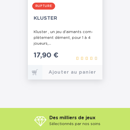
RUPTURE
KLUSTER
Kluster , un jeu d'ai­mants com­
plè­te­ment dément, pour 1 à 4
joueurs,...
Prix
17,90 €
Ajouter au panier
Des milliers de jeux
Sélectionnés par nos soins