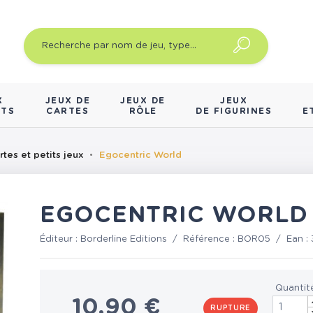
X
JEUX DE
JEUX DE
JEUX
NTS
CARTES
RÔLE
DE FIGURINES
E
rtes et petits jeux
Egocentric World
EGOCENTRIC WORLD
Éditeur :
Borderline Editions
/
Référence :
BOR05
/
Ean :
Quantit
10,90 €
RUPTURE