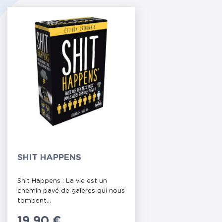
SHIT HAPPENS
Shit Happens : La vie est un
chemin pavé de galères qui nous
tombent...
Prix
19,90 €