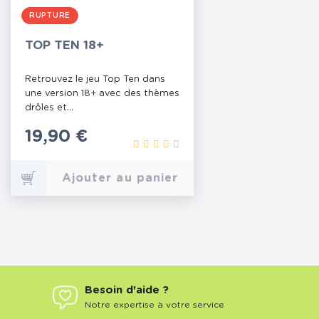
RUPTURE
TOP TEN 18+
Retrouvez le jeu Top Ten dans
une version 18+ avec des thèmes
drôles et...
Prix
19,90 €
Ajouter au panier
Besoin d'aide ?
Notre expertise à votre service