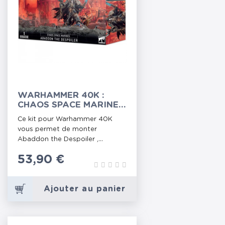
WARHAMMER 40K :
CHAOS SPACE MARINES
- ABADDON THE
Ce kit pour Warhammer 40K
DESPOILER
vous permet de monter
Abaddon the Despoiler ,...
Prix
53,90 €
Ajouter au panier