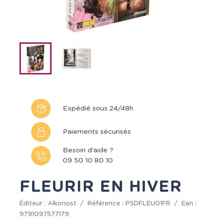
Expédié sous 24/48h
Paiements sécurisés
Besoin d'aide ?
09 50 10 80 10
FLEURIR EN HIVER
Éditeur :
Alkonost
/
Référence :
PSDFLEU01FR
/
Ean :
9791097577179