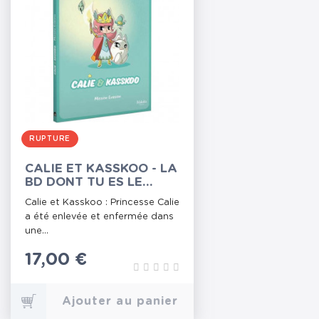
RUPTURE
CALIE ET KASSKOO - LA
BD DONT TU ES LE
PETIT HÉROS
Calie et Kasskoo : Princesse Calie
a été enlevée et enfermée dans
une...
Prix
17,00 €
Ajouter au panier