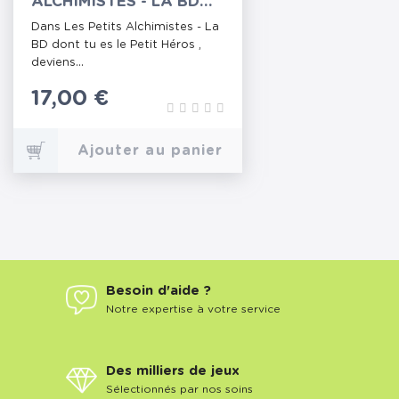
ALCHIMISTES - LA BD
DONT TU ES LE PETIT
Dans Les Petits Alchimistes - La
HÉROS
BD dont tu es le Petit Héros ,
deviens...
Prix
17,00 €
Ajouter au panier
Besoin d'aide ?
Notre expertise à votre service
Des milliers de jeux
Sélectionnés par nos soins