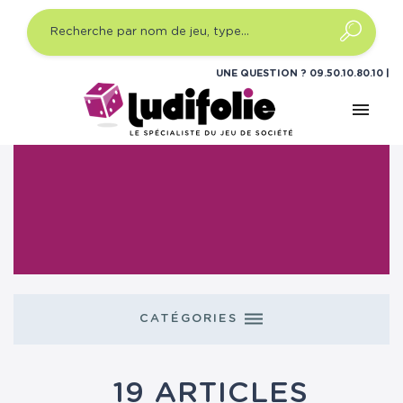
UNE QUESTION ?
09.50.10.80.10
menu
Accueil
Blog
Nouveautés
Page 3
dehaze
CATÉGORIES
19 ARTICLES