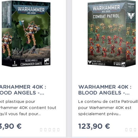
ARHAMMER 40K :
WARHAMMER 40K :
OOD ANGELS -
BLOOD ANGELS -
OMMANDER DANTE
PATROUILLE
kit plastique pour
Le contenu de cette Patrouil
hammer 40K contient tout
pour Warhammer 40K est
qu'il vous faut pour...
spécialement prévu...
rix
3,90 €
Prix
123,90 €