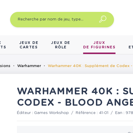
X
JEUX DE
JEUX DE
JEUX
NTS
CARTES
RÔLE
DE FIGURINES
E
sions
Warhammer
Warhammer 40K : Supplément de Codex -
WARHAMMER 40K : S
CODEX - BLOOD ANG
Éditeur :
Games Workshop
/
Référence :
41-01
/
Ean :
97