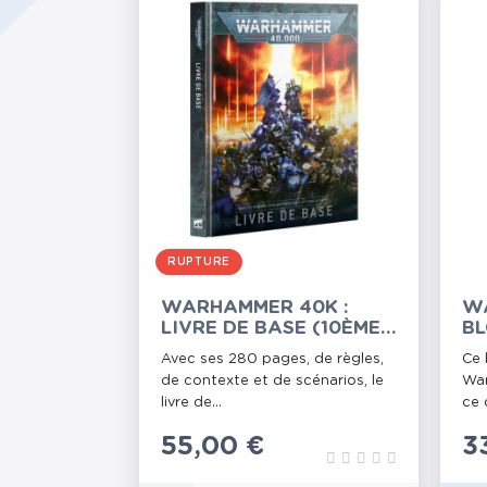
RUPTURE
WARHAMMER 40K :
W
LIVRE DE BASE (10ÈME
BL
ÉDITION)
C
Avec ses 280 pages, de règles,
Ce 
de contexte et de scénarios, le
War
livre de...
ce 
Prix
55,00 €
P
3