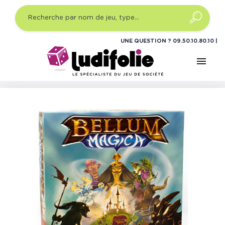
UNE QUESTION ?
09.50.10.80.10
menu
Accueil
Jeux de société
Jeux de société famille
Bellum Magica