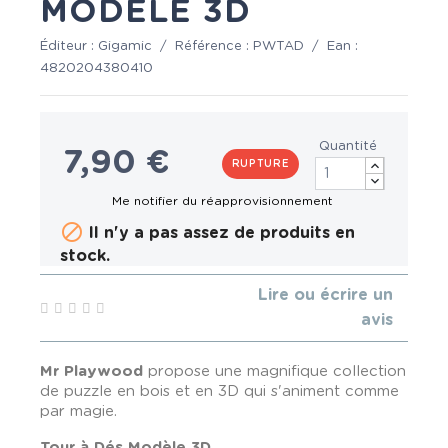
MODÈLE 3D
Éditeur :
Gigamic
/
Référence :
PWTAD
/
Ean :
4820204380410
Quantité
7,90 €
RUPTURE

Il n'y a pas assez de produits en
stock.
Lire ou écrire un
avis
Mr Playwood
propose une magnifique collection
de puzzle en bois et en 3D qui s'animent comme
par magie.
Tour à Dés Modèle 3D.