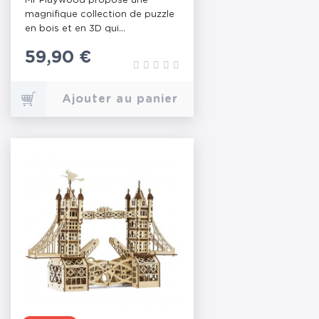
Mr Playwood propose une
magnifique collection de puzzle
en bois et en 3D qui...
Prix
59,90 €
Ajouter au panier