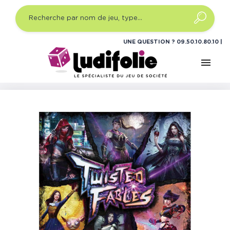
UNE QUESTION ?
09.50.10.80.10
menu
Accueil
Jeux de société
Jeux de cartes stratégie
Twisted Fables VF