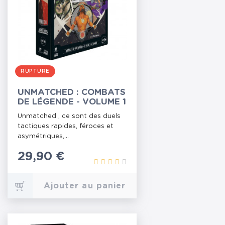
RUPTURE
UNMATCHED : COMBATS
DE LÉGENDE - VOLUME 1
Unmatched , ce sont des duels
tactiques rapides, féroces et
asymétriques,...
Prix
29,90 €
Ajouter au panier