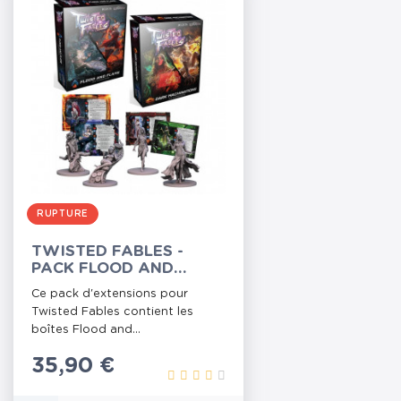
RUPTURE
TWISTED FABLES -
PACK FLOOD AND
FLAME ET DARK
Ce pack d'extensions pour
MACHINATIONS VF
Twisted Fables contient les
boîtes Flood and...
Prix
35,90 €