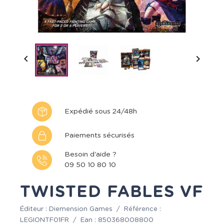


Expédié sous 24/48h
Paiements sécurisés
Besoin d'aide ?
09 50 10 80 10
TWISTED FABLES VF
Éditeur :
Diemension Games
/
Référence :
LEGIONTF01FR
/
Ean :
850368008800