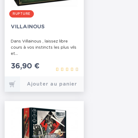
RUPTURE
VILLAINOUS
Dans Villainous , laissez libre
cours à vos instincts les plus vils
et...
Prix
36,90 €
Ajouter au panier