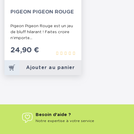
PIGEON PIGEON ROUGE
Pigeon Pigeon Rouge est un jeu
de bluff hilarant ! Faites croire
n’importe...
Prix
24,90 €
Ajouter au panier
Besoin d'aide ?
Notre expertise à votre service