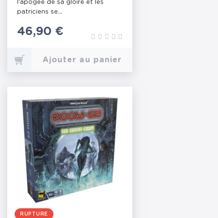
l’apogée de sa gloire et les
patriciens se...
Prix
46,90 €
Ajouter au panier
RUPTURE