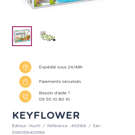
Expédié sous 24/48h
Paiements sécurisés
Besoin d'aide ?
09 50 10 80 10
KEYFLOWER
Éditeur :
Huch!
/
Référence :
400166
/
Ean :
5060156400166