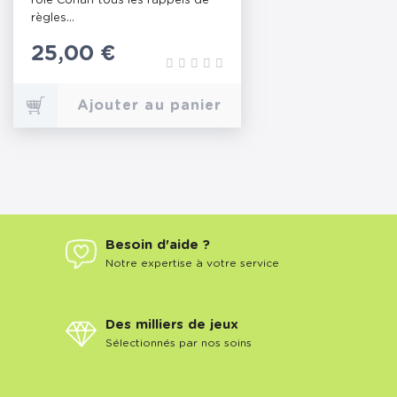
rôle Conan tous les rappels de
règles...
Prix
25,00 €
Ajouter au panier
Besoin d'aide ?
Notre expertise à votre service
Des milliers de jeux
Sélectionnés par nos soins