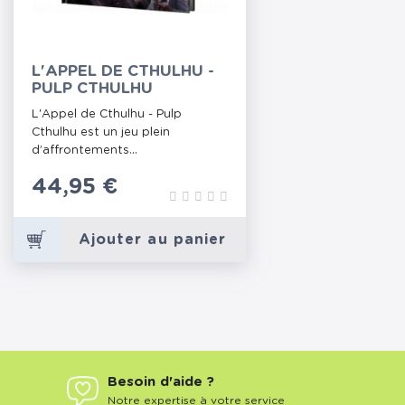
L'APPEL DE CTHULHU -
PULP CTHULHU
L'Appel de Cthulhu - Pulp
Cthulhu est un jeu plein
d’affrontements...
Prix
44,95 €
Ajouter au panier
Besoin d'aide ?
Notre expertise à votre service